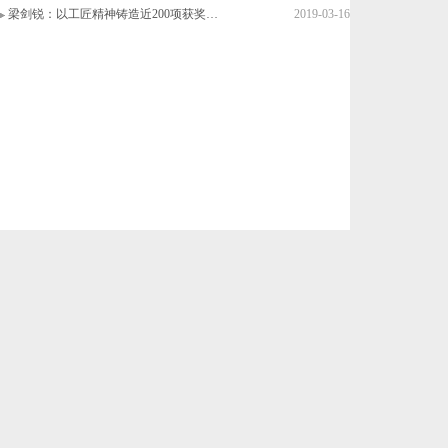
梁剑锐：以工匠精神铸造近200项获奖…
2019-03-16